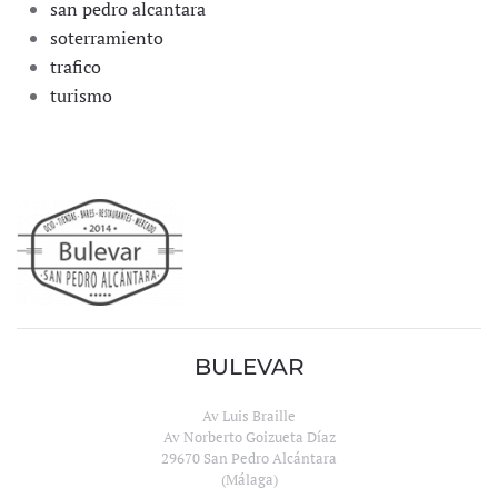
san pedro alcantara
soterramiento
trafico
turismo
BULEVAR
Av Luis Braille
Av Norberto Goizueta Díaz
29670 San Pedro Alcántara
(Málaga)