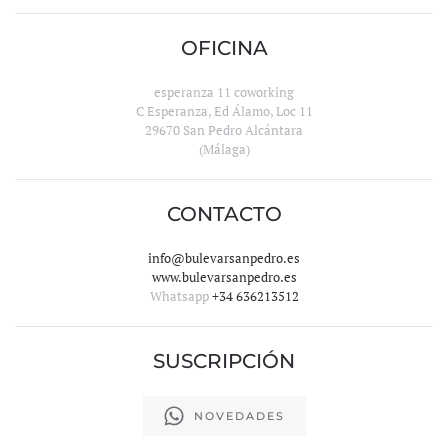
OFICINA
esperanza 11 coworking
C Esperanza, Ed Álamo, Loc 11
29670 San Pedro Alcántara
(Málaga)
CONTACTO
info@bulevarsanpedro.es
www.bulevarsanpedro.es
Whatsapp
+34 636213512
SUSCRIPCIÓN
NOVEDADES