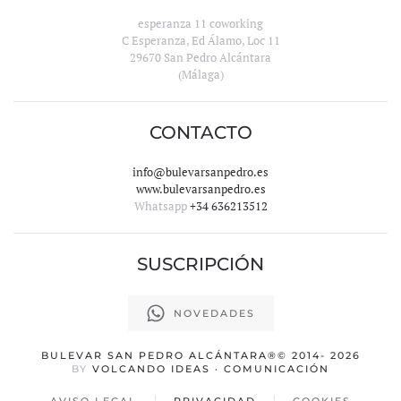
esperanza 11 coworking
C Esperanza, Ed Álamo, Loc 11
29670 San Pedro Alcántara
(Málaga)
CONTACTO
info@bulevarsanpedro.es
www.bulevarsanpedro.es
Whatsapp
+34 636213512
SUSCRIPCIÓN
NOVEDADES
BULEVAR SAN PEDRO ALCÁNTARA
®© 2014-
2026
BY
VOLCANDO IDEAS · COMUNICACIÓN