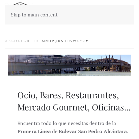
Skip to main content
A
B
C
D
E
F
G
H
I
J
K
L
M
N
O
P
Q
R
S
T
U
V
W
X
Y
Z
#
Ocio, Bares, Restaurantes,
Mercado Gourmet, Oficinas...
Encuentra todo lo que necesitas dentro de la
Primera Línea
de
Bulevar San Pedro Alcántara
.