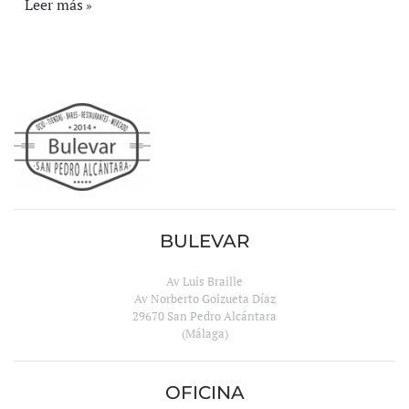
Leer más
BULEVAR
Av Luis Braille
Av Norberto Goizueta Díaz
29670 San Pedro Alcántara
(Málaga)
OFICINA