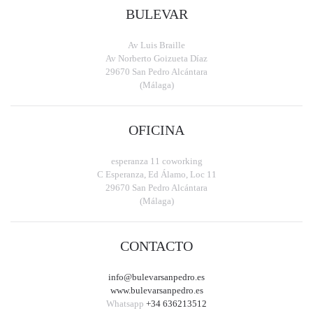
BULEVAR
Av Luis Braille
Av Norberto Goizueta Díaz
29670 San Pedro Alcántara
(Málaga)
OFICINA
esperanza 11 coworking
C Esperanza, Ed Álamo, Loc 11
29670 San Pedro Alcántara
(Málaga)
CONTACTO
info@bulevarsanpedro.es
www.bulevarsanpedro.es
Whatsapp
+34 636213512