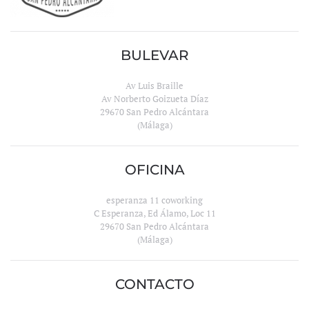
BULEVAR
Av Luis Braille
Av Norberto Goizueta Díaz
29670 San Pedro Alcántara
(Málaga)
OFICINA
esperanza 11 coworking
C Esperanza, Ed Álamo, Loc 11
29670 San Pedro Alcántara
(Málaga)
CONTACTO