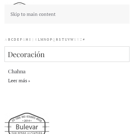
Skip to main content
A
B
C
D
E
F
G
H
I
J
K
L
M
N
O
P
Q
R
S
T
U
V
W
X
Y
Z
#
Decoración
Chahna
Leer más