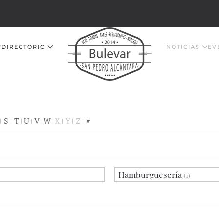
DIRECTORIO
NOTICIAS
EV
S
T
U
V
W
X
Y
Z
#
Hamburguesería
(1)