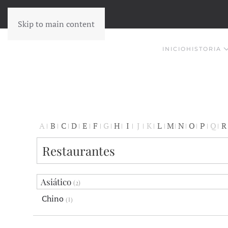
Skip to main content
INICIO
HISTORIA
A
B
C
D
E
F
G
H
I
J
K
L
M
N
O
P
Q
R
Restaurantes
Asiático
(2)
Chino
(1)