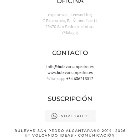
OFICINA
esperanza 11 coworking
C Esperanza, Ed Álamo, Loc 11
29670 San Pedro Alcántara
(Málaga)
CONTACTO
info@bulevarsanpedro.es
www.bulevarsanpedro.es
Whatsapp
+34 636213512
SUSCRIPCIÓN
NOVEDADES
BULEVAR SAN PEDRO ALCÁNTARA
®© 2014-
2026
BY
VOLCANDO IDEAS · COMUNICACIÓN