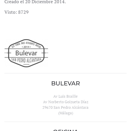
Creado el
20 Diciembre 2014
.
Visto: 8729
BULEVAR
Av Luis Braille
Av Norberto Goizueta Díaz
29670 San Pedro Alcántara
(Málaga)