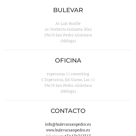
BULEVAR
Av Luis Braille
Av Norberto Goizueta Díaz
29670 San Pedro Alcántara
(Málaga)
OFICINA
esperanza 11 coworking
C Esperanza, Ed Álamo, Loc 11
29670 San Pedro Alcántara
(Málaga)
CONTACTO
info@bulevarsanpedro.es
www.bulevarsanpedro.es
Whatsapp
+34 636213512