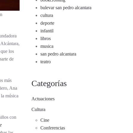
bulevar san pedro alcantara
ón
cultura
deporte
infantil
 fundadora
libros
 Alcántara,
musica
 que los
san pedro alcantara
parte de
teatro
los más
Categorías
iñero, Ana
 la música
Actuaciones
Cultura
niños con
Cine
e
Conferencias
mbas las