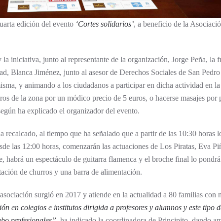
cuarta edición del evento
‘Cortes solidarios’
, a beneficio de la Asociaci
la iniciativa, junto al representante de la organización, Jorge Peña, la
dad, Blanca Jiménez, junto al asesor de Derechos Sociales de San Pedro
sma, y animando a los ciudadanos a participar en dicha actividad en la
eros de la zona por un módico precio de 5 euros, o hacerse masajes por 
 según ha explicado el organizador del evento.
ha recalcado, al tiempo que ha señalado que a partir de las 10:30 horas 
sde las 12:00 horas, comenzarán las actuaciones de Los Piratas, Eva P
habrá un espectáculo de guitarra flamenca y el broche final lo pondrá
ación de churros y una barra de alimentación.
 asociación surgió en 2017 y atiende en la actualidad a 80 familias con 
n en colegios e institutos dirigida a profesores y alumnos y este tipo d
abo profesionales”
, ha indicado la coordinadora de Principito, dando a