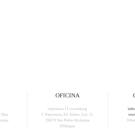
OFICINA
esperanza 11 coworking
info
 Díaz
C Esperanza, Ed Álamo, Loc 11
www
ntara
29670 San Pedro Alcántara
Wha
(Málaga)