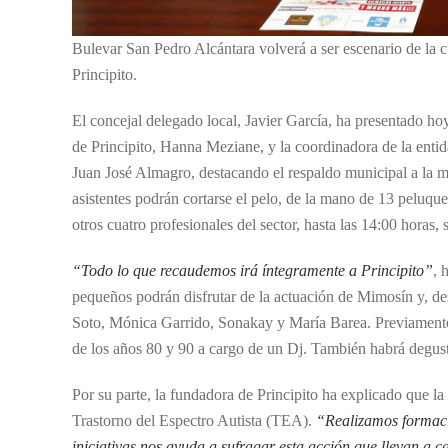
Bulevar San Pedro Alcántara volverá a ser escenario de la 
Principito.
El concejal delegado local, Javier García, ha presentado hoy 
de Principito, Hanna Meziane, y la coordinadora de la enti
Juan José Almagro, destacando el respaldo municipal a la mi
asistentes podrán cortarse el pelo, de la mano de 13 peluqu
otros cuatro profesionales del sector, hasta las 14:00 horas,
“Todo lo que recaudemos irá íntegramente a Principito”
, 
pequeños podrán disfrutar de la actuación de Mimosín y, de
Soto, Mónica Garrido, Sonakay y María Barea. Previamente, 
de los años 80 y 90 a cargo de un Dj. También habrá degust
Por su parte, la fundadora de Principito ha explicado que la
Trastorno del Espectro Autista (TEA).
“Realizamos formació
iniciativas nos ayuda a sufragar esta acción que llevan a c