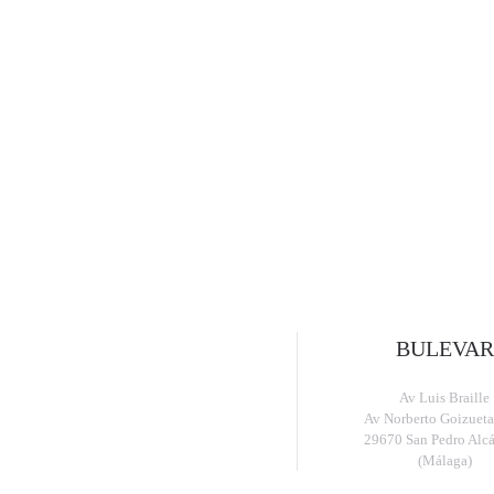
BULEVAR
Av Luis Braille
Av Norberto Goizueta
29670 San Pedro Alcá
(Málaga)