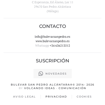
C Esperanza, Ed Álamo, Loc 11
29670 San Pedro Alcántara
(Málaga)
CONTACTO
info@bulevarsanpedro.es
www.bulevarsanpedro.es
Whatsapp
+34 636213512
SUSCRIPCIÓN
NOVEDADES
BULEVAR SAN PEDRO ALCÁNTARA
®© 2014-
2026
BY
VOLCANDO IDEAS · COMUNICACIÓN
AVISO LEGAL
PRIVACIDAD
COOKIES