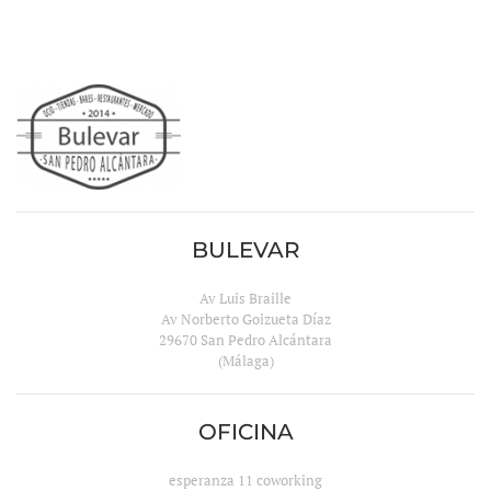
BULEVAR
Av Luis Braille
Av Norberto Goizueta Díaz
29670 San Pedro Alcántara
(Málaga)
OFICINA
esperanza 11 coworking