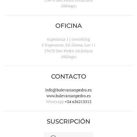
29670 San Pedro Alcántara
(Málaga)
OFICINA
esperanza 11 coworking
C Esperanza, Ed Álamo, Loc 11
29670 San Pedro Alcántara
(Málaga)
CONTACTO
info@bulevarsanpedro.es
www.bulevarsanpedro.es
Whatsapp
+34 636213512
SUSCRIPCIÓN